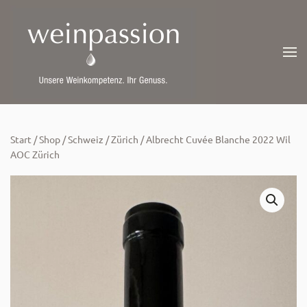
Skip
to
main
content
Start
/
Shop
/
Schweiz
/
Zürich
/ Albrecht Cuvée Blanche 2022 Wil
AOC Zürich