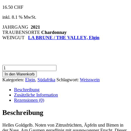
16.50
CHF
inkl. 8.1 % MwSt.
JAHRGANG
2021
TRAUBENSORTE
Chardonnay
WEINGUT
LA BRUNE / THE VALLEY, Elgin
The
Valley
In den Warenkorb
Chardonnay
Kategorien:
Elgin
,
Südafrika
Schlagwort:
Weisswein
2021
Menge
Beschreibung
Zusätzliche Information
Rezensionen (0)
Beschreibung
Helles Goldgelb. Noten von Zitrusfrüchten, Äpfeln und Birnen in
der Nase. Am Gaumen geradlinig mit ausgewogener Frucht. Dieser