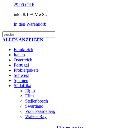
29.00
CHF
inkl. 8.1 % MwSt.
In den Warenkorb
ALLES ANZEIGEN
Frankreich
Italien
Österreich
Portugal
Probierpakete
Schweiz
Spanien
Südafrika
Elgin
Elim
Stellenbosch
Swartland
Voor Paardeberg
Walker Bay