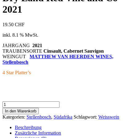
2021
19.50
CHF
inkl. 8.1 % MwSt.
JAHRGANG
2021
TRAUBENSORTE
Cinsault, Cabernet Sauvigon
WEINGUT
MATTHEW VAN HEERDEN WINES,
Stellenbosch
4 Star Platter’s
Dry
Land
In den Warenkorb
Red
Kategorien:
Stellenbosch
,
Südafrika
Schlagwort:
Weisswein
Vine
and
Beschreibung
Co
Zusätzliche Information
2021