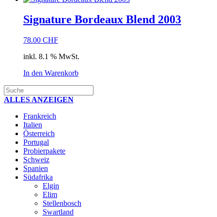
Signature Bordeaux Blend 2003
78.00
CHF
inkl. 8.1 % MwSt.
In den Warenkorb
ALLES ANZEIGEN
Frankreich
Italien
Österreich
Portugal
Probierpakete
Schweiz
Spanien
Südafrika
Elgin
Elim
Stellenbosch
Swartland