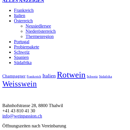
ALLES ANZEIGEN
Frankreich
Italien
Österreich
Neusiedlersee
Niederösterreich
Thermenregion
Portugal
Probierpakete
Schweiz
Spanien
Südafrika
Rotwein
Italien
Champagner
Frankreich
Schweiz
Südafrika
Weisswein
Bahnhofstrasse 28, 8800 Thalwil
+41 43 810 41 30
info@weinpassion.ch
Öffnungszeiten nach Vereinbarung