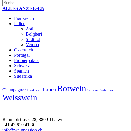
ALLES ANZEIGEN
Frankreich
Italien
Asti
Bolgheri
Südtirol
Verona
Österreich
Portugal
Probierpakete
Schweiz
Spanien
Südafrika
Rotwein
Italien
Champagner
Frankreich
Schweiz
Südafrika
Weisswein
Bahnhofstrasse 28, 8800 Thalwil
+41 43 810 41 30
info@weinpassion.ch