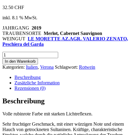
32.50
CHF
inkl. 8.1 % MwSt.
JAHRGANG
2019
TRAUBENSORTE
Merlot, Cabernet Sauvignon
WEINGUT
LE MORETTE AZ.AGR. VALERIO ZENATO,
Peschiera del Garda
Perseo
2019
In den Warenkorb
IGT
Kategorien:
Italien
,
Verona
Schlagwort:
Rotwein
Menge
Beschreibung
Zusätzliche Information
Rezensionen (0)
Beschreibung
Volle rubinrote Farbe mit starken Lichtreflexen.
Sehr fruchtiger Geschmack, mit einer würzigen Note und einem
Hauch von getrockneten Sultaninen. Kräftige, charakteristische
Struktur, welche durch die natürliche Antrocknung der Trauben