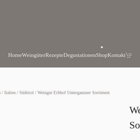
Home
Weingüter
Rezepte
Degustationen
Shop
Kontakt
p
/
Italien
/
Südtirol
/ Weingut Erbhof Unterganzner Sortiment
We
So