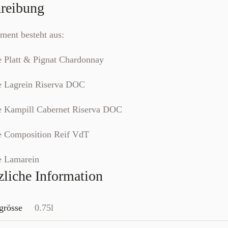
reibung
iment besteht aus:
e Platt & Pignat Chardonnay
e Lagrein Riserva DOC
e Kampill Cabernet Riserva DOC
e Composition Reif VdT
e Lamarein
zliche Information
grösse
0.75l