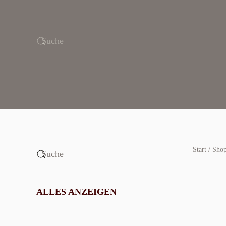
Skip
to
main
content
Start
/
Sho
ALLES ANZEIGEN