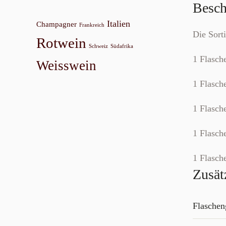
Besch
Italien
Champagner
Frankreich
Die Sort
Rotwein
Schweiz
Südafrika
1 Flasch
Weisswein
1 Flasch
1 Flasch
1 Flasch
1 Flasch
Zusät
Flaschen