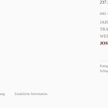
237
inkl
JA
TR
WE
JOS
Wein
Erbh
Kateg
Unte
Schla
Sort
Men
bung
Zusätzliche Information