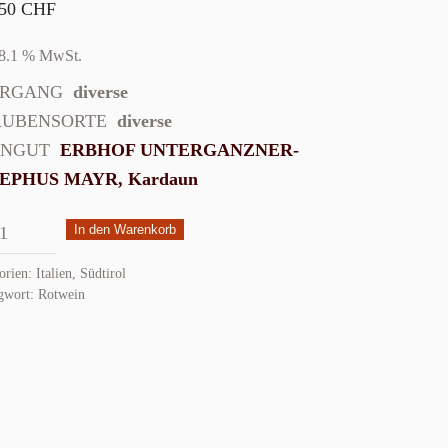
.50
CHF
. 8.1 % MwSt.
HRGANG
diverse
AUBENSORTE
diverse
INGUT
ERBHOF UNTERGANZNER-
EPHUS MAYR, Kardaun
gut
In den Warenkorb
of
orien:
Italien
,
Südtirol
rganzner
gwort:
Rotwein
iment
ge